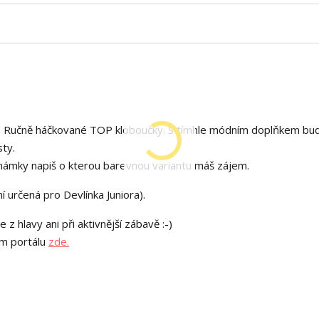
ky. Ručně háčkované TOP kloboučky. S tímhle módním doplňkem bu
sty.
oznámky napiš o kterou barevnou variantu máš zájem.
ní určená pro Devlínka Juniora).
z hlavy ani při aktivnější zábavě :-)
ím portálu
zde.