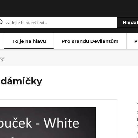
Hleda
To je na hlavu
Pro srandu Devliantům
P
ky
odámičky