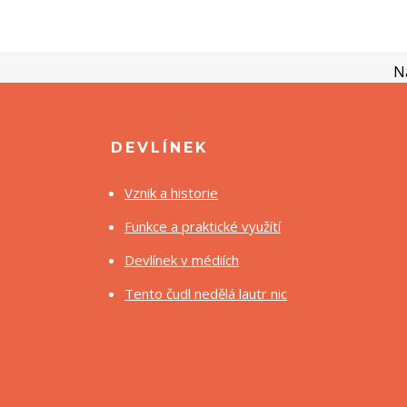
N
DEVLÍNEK
Vznik a historie
Funkce a praktické využítí
Devlínek v médiích
Tento čudl nedělá lautr nic