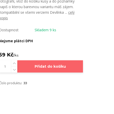
fotografií, vlož do košíku kusy a do poznámky
napiš o kterou barevnou variantu máš zájem.
Kompatibilní se všemi verzemi Devlínka ...
celý
popis
Dostupnost
Skladem 9 ks
Nejsme plátci DPH
59 Kč
/
ks
Přidat do košíku
Číslo produktu:
33