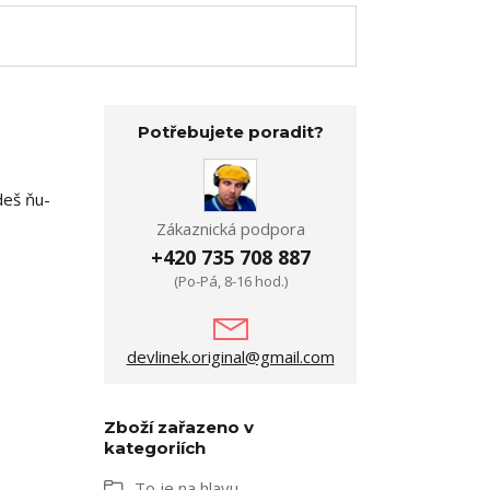
Potřebujete poradit?
deš ňu-
Zákaznická podpora
+420 735 708 887
(Po-Pá, 8-16 hod.)
devlinek.original@gmail.com
Zboží zařazeno v
kategoriích
To je na hlavu