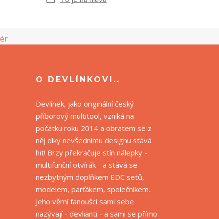
lér
O DEVLÍNKOVI..
Devlínek, jako originální český
příborový multitool, vzniká na
počátku roku 2014 a obratem se z
něj díky nevšednímu designu stává
hit! Brzy překračuje stín nálepky -
multifunční otvírák - a stává se
nezbytným doplňkem EDC setů,
modelem, parťákem, společníkem.
Jeho věrní fanoušci sami sebe
nazývají - devlianti - a sami se přímo