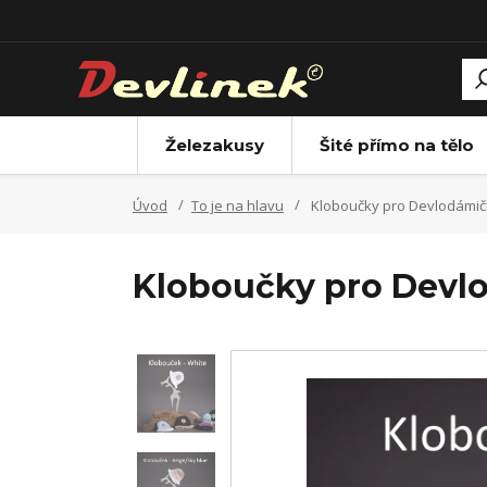
Železakusy
Šité přímo na tělo
Úvod
To je na hlavu
Kloboučky pro Devlodámič
Kloboučky pro Devl