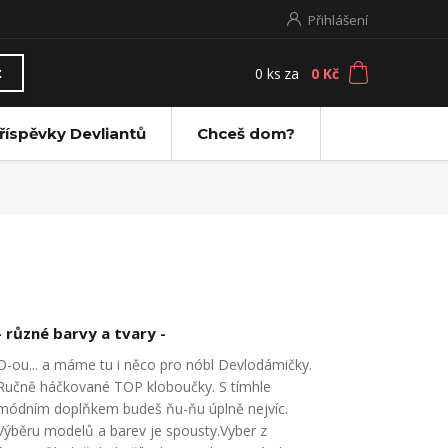
Přihlášení
0
ks
za
0 Kč
t
říspěvky Devliantů
Chceš dom?
- různé barvy a tvary -
O-ou... a máme tu i něco pro nóbl Devlodámičky.
Ručně háčkované TOP kloboučky. S tímhle
módním doplňkem budeš ňu-ňu úplně nejvíc.
Výběru modelů a barev je spousty.Vyber z