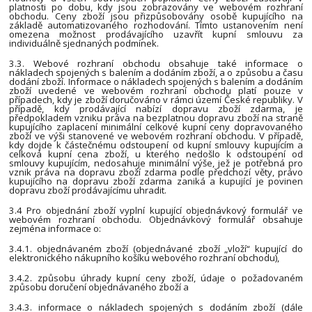
platnosti po dobu, kdy jsou zobrazovány ve webovém rozhraní
obchodu. Ceny zboží jsou přizpůsobovány osobě kupujícího na
základě automatizovaného rozhodování. Tímto ustanovením není
omezena možnost prodávajícího uzavřít kupní smlouvu za
individuálně sjednaných podmínek.
3.3. Webové rozhraní obchodu obsahuje také informace o
nákladech spojených s balením a dodáním zboží, a o způsobu a času
dodání zboží. Informace o nákladech spojených s balením a dodáním
zboží uvedené ve webovém rozhraní obchodu platí pouze v
případech, kdy je zboží doručováno v rámci území České republiky. V
případě, kdy prodávající nabízí dopravu zboží zdarma, je
předpokladem vzniku práva na bezplatnou dopravu zboží na straně
kupujícího zaplacení minimální celkové kupní ceny dopravovaného
zboží ve výši stanovené ve webovém rozhraní obchodu. V případě,
kdy dojde k částečnému odstoupení od kupní smlouvy kupujícím a
celková kupní cena zboží, u kterého nedošlo k odstoupení od
smlouvy kupujícím, nedosahuje minimální výše, jež je potřebná pro
vznik práva na dopravu zboží zdarma podle předchozí věty, právo
kupujícího na dopravu zboží zdarma zaniká a kupující je povinen
dopravu zboží prodávajícímu uhradit.
3.4 Pro objednání zboží vyplní kupující objednávkový formulář ve
webovém rozhraní obchodu. Objednávkový formulář obsahuje
zejména informace o:
3.4.1. objednávaném zboží (objednávané zboží „vloží“ kupující do
elektronického nákupního košíku webového rozhraní obchodu),
3.4.2. způsobu úhrady kupní ceny zboží, údaje o požadovaném
způsobu doručení objednávaného zboží a
3.4.3. informace o nákladech spojených s dodáním zboží (dále