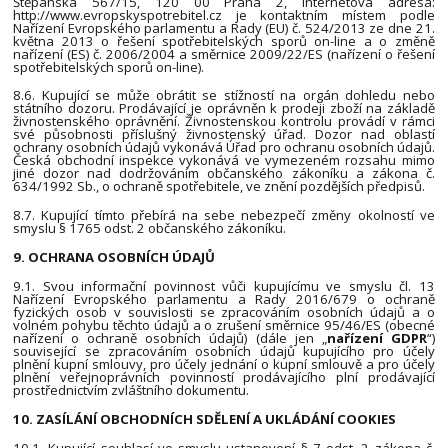
Štěpánská 567/15, 120 00 Praha 2, internetová adresa:
http://www.evropskyspotrebitel.cz je kontaktním místem podle
Nařízení Evropského parlamentu a Rady (EU) č. 524/2013 ze dne 21.
května 2013 o řešení spotřebitelských sporů on-line a o změně
nařízení (ES) č. 2006/2004 a směrnice 2009/22/ES (nařízení o řešení
spotřebitelských sporů on-line).
8.6. Kupující se může obrátit se stížností na orgán dohledu nebo
státního dozoru. Prodávající je oprávněn k prodeji zboží na základě
živnostenského oprávnění. Živnostenskou kontrolu provádí v rámci
své působnosti příslušný živnostenský úřad. Dozor nad oblastí
ochrany osobních údajů vykonává Úřad pro ochranu osobních údajů.
Česká obchodní inspekce vykonává ve vymezeném rozsahu mimo
jiné dozor nad dodržováním občanského zákoníku a zákona č.
634/1992 Sb., o ochraně spotřebitele, ve znění pozdějších předpisů.
8.7. Kupující tímto přebírá na sebe nebezpečí změny okolností ve
smyslu § 1765 odst. 2 občanského zákoníku.
9. OCHRANA OSOBNÍCH ÚDAJŮ
9.1. Svou informační povinnost vůči kupujícímu ve smyslu čl. 13
Nařízení Evropského parlamentu a Rady 2016/679 o ochraně
fyzických osob v souvislosti se zpracováním osobních údajů a o
volném pohybu těchto údajů a o zrušení směrnice 95/46/ES (obecné
nařízení o ochraně osobních údajů) (dále jen „
nařízení GDPR
“)
související se zpracováním osobních údajů kupujícího pro účely
plnění kupní smlouvy, pro účely jednání o kupní smlouvě a pro účely
plnění veřejnoprávních povinností prodávajícího plní prodávající
prostřednictvím zvláštního dokumentu.
10. ZASÍLÁNÍ OBCHODNÍCH SDĚLENÍ A UKLÁDÁNÍ COOKIES
10.1. Kupující souhlasí ve smyslu ustanovení § 7 odst. 2 zákona č.