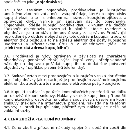
společně jen jako „
objednávka
“).
3.5. Před zasláním objednávky prodávajícímu je kupujícímu
umožněno zkontrolovat a měnit vstupní údaje, které do objednávky
kupující vložil, a to i s ohledem na možnost kupujícího zjišťovat a
opravovat chyby vzniklé při zadávání dat do objednávky.
Objednávku odešle kupující prodávajícímu kliknutím na tlačítko
"Dokončit objednávku zavazující k platbě". Údaje uvedené v
objednávce jsou prodávajícím považovány za správné. Prodávající
neprodleně po obdržení objednávky toto obdržení kupujícímu potvrdí
elektronickou poštou, a to na adresu elektronické pošty kupujícího
uvedenou v uživatelském účtu či v objednávce (dále jen
„
elektronická adresa kupujícího
“).
3.6. Prodávající je vždy oprávněn v závislosti na charakteru
objednávky (množství zboží, výše kupní ceny, předpokládané
náklady na dopravu) požádat kupujícího o dodatečné potvrzení
objednávky (například písemně či telefonicky).
3.7. Smluvní vztah mezi prodávajícím a kupujícím vzniká doručením
přijetí objednávky (akceptací), jež je prodávajícím zasláno kupujícímu
elektronickou poštou, a to na adresu elektronické pošty kupujícího.
3.8. Kupující souhlasí s použitím komunikačních prostředků na dálku
při uzavírání kupní smlouvy. Náklady vzniklé kupujícímu při použití
komunikačních prostředků na dálku v souvislosti s uzavřením kupní
smlouvy (náklady na internetové připojení, náklady na telefonní
hovory) si hradí kupující sám, přičemž tyto náklady se neliší od
základní sazby.
4. CENA ZBOŽÍ A PLATEBNÍ PODMÍNKY
4.1. Cenu zboží a případné náklady spojené s dodáním zboží dle