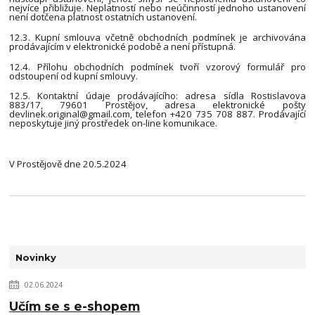
nejvíce přibližuje. Neplatností nebo neúčinností jednoho ustanovení
není dotčena platnost ostatních ustanovení.
12.3. Kupní smlouva včetně obchodních podmínek je archivována
prodávajícím v elektronické podobě a není přístupná.
12.4. Přílohu obchodních podmínek tvoří vzorový formulář pro
odstoupení od kupní smlouvy.
12.5. Kontaktní údaje prodávajícího: adresa sídla Rostislavova
883/17, 79601 Prostějov, adresa elektronické pošty
devlinek.original@gmail.com, telefon +420 735 708 887. Prodávající
neposkytuje jiný prostředek on-line komunikace.
V Prostějově dne 20.5.2024
Novinky
02.06.2024
Učím se s e-shopem