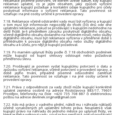
reklamace písemné potvrzení, ve kterém uvede datum, kdy kupující
reklamaci uplatnil, co je jejím obsahem, jaký způsob vyřízení
reklamace kupující požaduje a kontaktní údaje kupujícího pro účely
poskytnutí informace o vyřízení reklamace. Tato povinnost se
vztahuje i na jiné osoby určené k provedení opravy.
7.18. Reklamace včetně odstranění vady musí být vyřízena a kupující
o tom musí být informován nejpozději do třiceti (30) dnů ode dne
uplatnění reklamace, pokud se prodávající s kupujícím nedohodne na
delší lhůtě. Je-li předmětem závazku poskytnutí digitálního obsahu,
včetně digitálního obsahu dodaného na hmotném nosiči, nebo služby
digitálního obsahu, musí být reklamace vyřízena v přiměřené době s
přihlédnutím k povaze digitálního obsahu nebo služby digitálního
obsahu a k účelu, pro nějž je kupující požadoval.
7.19. Po marném uplynutí lhůty podle čl. 7.18 obchodních podmínek
může kupující od kupní smlouvy odstoupit nebo požadovat
přiměřenou slevu.
7.20. Prodávající je povinen vydat kupujícímu potvrzení o datu a
způsobu vyřízení reklamace, včetně potvrzení o provedení opravy, a
době jejího trvání, případně písemné odůvodnění zamítnutí
reklamace. Tato povinnost se vztahuje i na jiné osoby určené k
provedení opravy.
7.21. Práva z odpovědnosti za vady zboží může kupující konkrétně
uplatnit zejména osobně na adrese Rostislavova 883/17, 79601
Prostějov, telefonicky na čísle +420 735 708 887 či elektronickou
poštou na adrese devlinek.original@gmail.com
7.22. Kdo má právo z vadného plnění, náleží mu i náhrada nákladů
účelně vynaložených při uplatnění tohoto práva. Neuplatní-li však
kupující právo na náhradu do jednoho měsíce po uplynutí lhůty, ve
které je třeba vytknout vadu, soud právo nepřizná, pokud prodávající