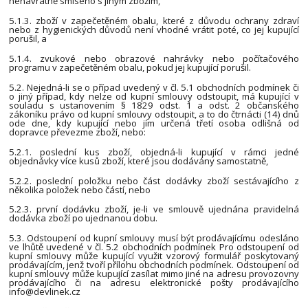
nenávratně smíseno s jiným zbožím,
5.1.3. zboží v zapečetěném obalu, které z důvodu ochrany zdraví
nebo z hygienických důvodů není vhodné vrátit poté, co jej kupující
porušil, a
5.1.4. zvukové nebo obrazové nahrávky nebo počítačového
programu v zapečetěném obalu, pokud jej kupující porušil.
5.2. Nejedná-li se o případ uvedený v čl. 5.1 obchodních podmínek či
o jiný případ, kdy nelze od kupní smlouvy odstoupit, má kupující v
souladu s ustanovením § 1829 odst. 1 a odst. 2 občanského
zákoníku právo od kupní smlouvy odstoupit, a to do čtrnácti (14) dnů
ode dne, kdy kupující nebo jím určená třetí osoba odlišná od
dopravce převezme zboží, nebo:
5.2.1. poslední kus zboží, objedná-li kupující v rámci jedné
objednávky více kusů zboží, které jsou dodávány samostatně,
5.2.2. poslední položku nebo část dodávky zboží sestávajícího z
několika položek nebo částí, nebo
5.2.3. první dodávku zboží, je-li ve smlouvě ujednána pravidelná
dodávka zboží po ujednanou dobu.
5.3. Odstoupení od kupní smlouvy musí být prodávajícímu odesláno
ve lhůtě uvedené v čl. 5.2 obchodních podmínek Pro odstoupení od
kupní smlouvy může kupující využit vzorový formulář poskytovaný
prodávajícím, jenž tvoří přílohu obchodních podmínek. Odstoupení od
kupní smlouvy může kupující zasílat mimo jiné na adresu provozovny
prodávajícího či na adresu elektronické pošty prodávajícího
info@devlinek.cz