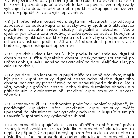
7.7. Projeví-li se vada v průběhu jednoho roku od převzetí, má se za
to, že věc byla vadná již při převzetí, ledaže to povaha věci nebo vady
vylučuje. Tato doba neběží po dobu, po kterou kupující nemůže věc
užívat, v případě, že vadu vytkl oprávněně.
7.8. Je-li předmětem koupě věc s digitálními vlastnostmi, prodávající
zabezpečí, že budou kupujícímu poskytovány ujednané aktualizace
digitálního obsahu nebo služby digitálního obsahu. Vedle
ujednaných aktualizací prodávající zabezpečí, že budou kupujícímu
poskytovány aktualizace, které jsou nezbytné, aby si věc po převzetí
uchovala vlastnosti podle čl. 7.3 a čl. 7.4 obchodních podmínek, a že
bude na jejich dostupnost upozorněn
7.8.1. po dobu dvou let, mají-li být podle kupní smlouvy digitální
obsah nebo služba digitálního obsahu poskytovány soustavně po
určitou dobu, a je-li ujednáno poskytování po dobu delší dvou let, po
celou tuto dobu,
7.8.2. po dobu, po kterou to kupující může rozumně očekávat, mají-li
být podle kupní smlouvy digitální obsah nebo služba digitálního
obsahu poskytnuty jednorázově; to se posoudí podle druhu a účelu
věci, povahy digitálního obsahu nebo služby digitálního obsahu a s
přihlédnutím k okolnostem při uzavření kupní smlouvy a povaze
závazku.
7.9. Ustanovení čl. 7.8 obchodních podmínek neplatí v případě, že
prodávající kupujícího před uzavřením kupní smlouvy zvlášť
upozornil, že aktualizace poskytovány nebudou a kupující s tím při
uzavírání kupní smlouvy výslovně souhlasil.
7.10. Neprovedl-li kupující aktualizaci v přiměřené době, nemá práva
z vady, která vznikla pouze v důsledku neprovedené aktualizace. To
neplatí v případě, že kupující nebyl upozorněn na aktualizaci nebo na
důsledky jejího neprovedení anebo aktualizaci neprovedl či ji