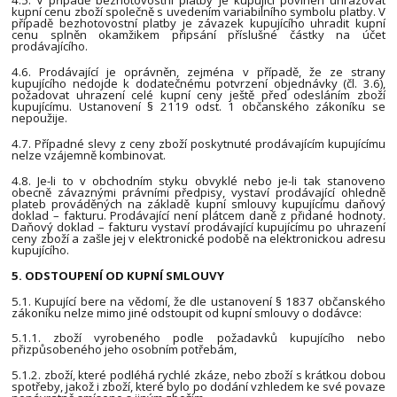
4.5. V případě bezhotovostní platby je kupující povinen uhrazovat
kupní cenu zboží společně s uvedením variabilního symbolu platby. V
případě bezhotovostní platby je závazek kupujícího uhradit kupní
cenu splněn okamžikem připsání příslušné částky na účet
prodávajícího.
4.6. Prodávající je oprávněn, zejména v případě, že ze strany
kupujícího nedojde k dodatečnému potvrzení objednávky (čl. 3.6),
požadovat uhrazení celé kupní ceny ještě před odesláním zboží
kupujícímu. Ustanovení § 2119 odst. 1 občanského zákoníku se
nepoužije.
4.7. Případné slevy z ceny zboží poskytnuté prodávajícím kupujícímu
nelze vzájemně kombinovat.
4.8. Je-li to v obchodním styku obvyklé nebo je-li tak stanoveno
obecně závaznými právními předpisy, vystaví prodávající ohledně
plateb prováděných na základě kupní smlouvy kupujícímu daňový
doklad – fakturu. Prodávající není plátcem daně z přidané hodnoty.
Daňový doklad – fakturu vystaví prodávající kupujícímu po uhrazení
ceny zboží a zašle jej v elektronické podobě na elektronickou adresu
kupujícího.
5. ODSTOUPENÍ OD KUPNÍ SMLOUVY
5.1. Kupující bere na vědomí, že dle ustanovení § 1837 občanského
zákoníku nelze mimo jiné odstoupit od kupní smlouvy o dodávce:
5.1.1. zboží vyrobeného podle požadavků kupujícího nebo
přizpůsobeného jeho osobním potřebám,
5.1.2. zboží, které podléhá rychlé zkáze, nebo zboží s krátkou dobou
spotřeby, jakož i zboží, které bylo po dodání vzhledem ke své povaze