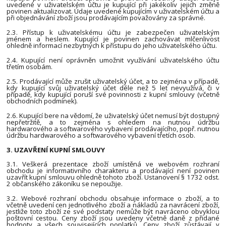
uvedené v uživatelském účtu je kupující při jakékoliv jejich změně
povinen aktualizovat. Údaje uvedené kupujícím v uživatelském účtu a
při objednávání zboží jsou prodávajícím považovány za správné.
2.3. Přístup k uživatelskému účtu je zabezpečen uživatelským
jménem a heslem. Kupující je povinen zachovávat mlčenlivost
ohledně informací nezbytných k přístupu do jeho uživatelského účtu.
2.4. Kupující není oprávněn umožnit využívání uživatelského účtu
třetím osobám.
2.5. Prodávající může zrušit uživatelský účet, a to zejména v případě,
kdy kupující svůj uživatelský účet déle než 5 let nevyužívá, či v
případě, kdy kupující poruší své povinnosti z kupní smlouvy (včetně
obchodních podmínek).
2.6. Kupující bere na vědomí, že uživatelský účet nemusí být dostupný
nepřetržitě, a to zejména s ohledem na nutnou údržbu
hardwarového a softwarového vybavení prodávajícího, popř. nutnou
údržbu hardwarového a softwarového vybavení třetích osob.
3. UZAVŘENÍ KUPNÍ SMLOUVY
3.1. Veškerá prezentace zboží umístěná ve webovém rozhraní
obchodu je informativního charakteru a prodávající není povinen
uzavřít kupní smlouvu ohledně tohoto zboží. Ustanovení § 1732 odst.
2 občanského zákoníku se nepoužije.
3.2. Webové rozhraní obchodu obsahuje informace o zboží, a to
včetně uvedení cen jednotlivého zboží a nákladů za navrácení zboží,
jestliže toto zboží ze své podstaty nemůže být navráceno obvyklou
poštovní cestou. Ceny zboží jsou uvedeny včetně daně z přidané
hodnoty a všech souvisejících poplatků. Ceny zboží zůstávají v