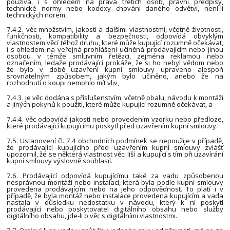
používá, i s ohledem na práva třetích osob, právní předpisy,
technické normy nebo kodexy chování daného odvětví, není-li
technických norem,
7.4.2. věc množstvím, jakostí a dalšími vlastnostmi, včetně životnosti,
funkčnosti, kompatibility a bezpečnosti, odpovídá obvyklým
vlastnostem věcí téhož druhu, které může kupující rozumně očekávat,
i s ohledem na veřejná prohlášení učiněná prodávajícím nebo jinou
osobou v témže smluvním řetězci, zejména reklamou nebo
označením, ledaže prodávající prokáže, že si ho nebyl vědom nebo
že bylo v době uzavření kupní smlouvy upraveno alespoň
srovnatelným způsobem, jakým bylo učiněno, anebo že na
rozhodnutí o koupi nemohlo mít vliv,
7.4.3. je věc dodána s příslušenstvím, včetně obalu, návodu k montáži
a jiných pokynů k použití, které může kupující rozumně očekávat, a
7.4.4. věc odpovídá jakostí nebo provedením vzorku nebo předloze,
které prodávající kupujícímu poskytl před uzavřením kupní smlouvy.
7.5. Ustanovení čl. 7.4 obchodních podmínek se nepoužije v případě,
že prodávající kupujícího před uzavřením kupní smlouvy zvlášť
upozornil, že se některá vlastnost věci liší a kupující s tím při uzavírání
kupní smlouvy výslovně souhlasil.
7.6. Prodávající odpovídá kupujícímu také za vadu způsobenou
nesprávnou montáží nebo instalací, která byla podle kupní smlouvy
provedena prodávajícím nebo na jeho odpovědnost. To platí i v
případě, že byla montáž nebo instalace provedena kupujícím a vada
nastala v důsledku nedostatku v návodu, který k ní poskytl
prodávající nebo poskytovatel digitálního obsahu nebo služby
digitálního obsahu, jde-li o věc s digitálními vlastnostmi.