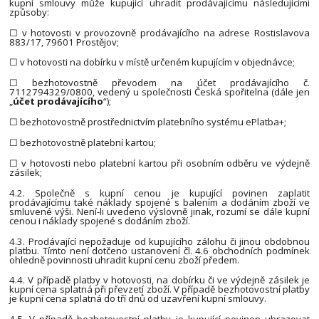
kupní smlouvy může kupující uhradit prodávajícímu následujícími
způsoby:
☐ v hotovosti v provozovně prodávajícího na adrese Rostislavova
883/17, 79601 Prostějov;
☐ v hotovosti na dobírku v místě určeném kupujícím v objednávce;
☐ bezhotovostně převodem na účet prodávajícího č.
7112794329/0800, vedený u společnosti Česká spořitelna (dále jen
„
účet prodávajícího
“);
☐ bezhotovostně prostřednictvím platebního systému ePlatba+;
☐ bezhotovostně platební kartou;
☐ v hotovosti nebo platební kartou při osobním odběru ve výdejně
zásilek;
4.2. Společně s kupní cenou je kupující povinen zaplatit
prodávajícímu také náklady spojené s balením a dodáním zboží ve
smluvené výši. Není-li uvedeno výslovně jinak, rozumí se dále kupní
cenou i náklady spojené s dodáním zboží.
4.3. Prodávající nepožaduje od kupujícího zálohu či jinou obdobnou
platbu. Tímto není dotčeno ustanovení čl. 4.6 obchodních podmínek
ohledně povinnosti uhradit kupní cenu zboží předem.
4.4. V případě platby v hotovosti, na dobírku či ve výdejně zásilek je
kupní cena splatná při převzetí zboží. V případě bezhotovostní platby
je kupní cena splatná do tří dnů od uzavření kupní smlouvy.