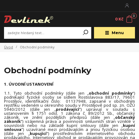
0
0 Kč
Menu
Úvod
Obchodní podmínky
Obchodní podmínky
1. ÚVODNÍ USTANOVENÍ
1.1. Tyto obchodní podmínky (dále jen „
obchodní podmínky
“)
podnikající fyzické osoby se sídlem Rostislavova 883/17, 79601
Prostějov, identifikační číslo: 01137948, zapsané v obchodním
rejstříku vedeném u okresního soudu v Prostějově pod sp. zn. OŽÚ
5940/2012 (dále jen „
prodávající
“) upravují v souladu s
ustanovením § 1751 odst. 1 zákona č. 89/2012 Sb., občanský
zákoník, ve znění pozdějších předpisů (dále jen „
občanský
zákoník
“) vzájemná práva a povinnosti smluvních stran vzniklé v
souvislosti nebo na základě kupní smlouvy (dále jen „
kupní
smlouva
“) uzavírané mezi prodávajícím a jinou fyzickou osobou
(dále jen „
kupující
“) prostřednictvím internetového obchodu
prodávajícího. Internetový obchod je prodávajícím provozován na