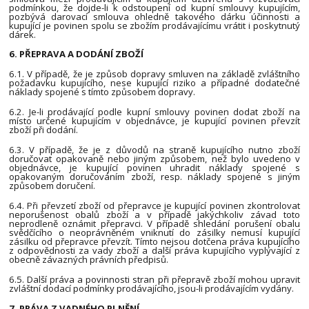
podmínkou, že dojde-li k odstoupení od kupní smlouvy kupujícím,
pozbývá darovací smlouva ohledně takového dárku účinnosti a
kupující je povinen spolu se zbožím prodávajícímu vrátit i poskytnutý
dárek.
6. PŘEPRAVA A DODÁNÍ ZBOŽÍ
6.1. V případě, že je způsob dopravy smluven na základě zvláštního
požadavku kupujícího, nese kupující riziko a případné dodatečné
náklady spojené s tímto způsobem dopravy.
6.2. Je-li prodávající podle kupní smlouvy povinen dodat zboží na
místo určené kupujícím v objednávce, je kupující povinen převzít
zboží při dodání.
6.3. V případě, že je z důvodů na straně kupujícího nutno zboží
doručovat opakovaně nebo jiným způsobem, než bylo uvedeno v
objednávce, je kupující povinen uhradit náklady spojené s
opakovaným doručováním zboží, resp. náklady spojené s jiným
způsobem doručení.
6.4. Při převzetí zboží od přepravce je kupující povinen zkontrolovat
neporušenost obalů zboží a v případě jakýchkoliv závad toto
neprodleně oznámit přepravci. V případě shledání porušení obalu
svědčícího o neoprávněném vniknutí do zásilky nemusí kupující
zásilku od přepravce převzít. Tímto nejsou dotčena práva kupujícího
z odpovědnosti za vady zboží a další práva kupujícího vyplývající z
obecně závazných právních předpisů.
6.5. Další práva a povinnosti stran při přepravě zboží mohou upravit
zvláštní dodací podmínky prodávajícího, jsou-li prodávajícím vydány.
7. PRÁVA Z VADNÉHO PLNĚNÍ