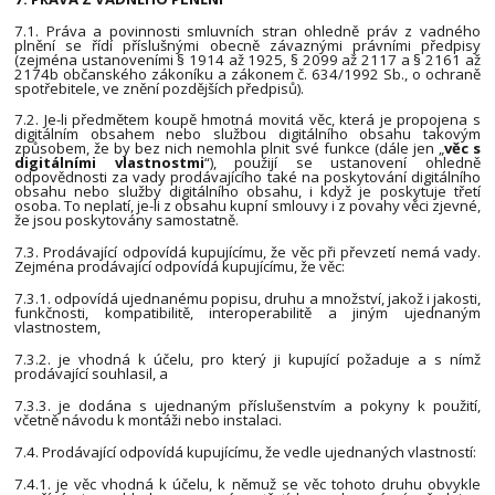
7.1. Práva a povinnosti smluvních stran ohledně práv z vadného
plnění se řídí příslušnými obecně závaznými právními předpisy
(zejména ustanoveními § 1914 až 1925, § 2099 až 2117 a § 2161 až
2174b občanského zákoníku a zákonem č. 634/1992 Sb., o ochraně
spotřebitele, ve znění pozdějších předpisů).
7.2. Je-li předmětem koupě hmotná movitá věc, která je propojena s
digitálním obsahem nebo službou digitálního obsahu takovým
způsobem, že by bez nich nemohla plnit své funkce (dále jen „
věc s
digitálními vlastnostmi
“), použijí se ustanovení ohledně
odpovědnosti za vady prodávajícího také na poskytování digitálního
obsahu nebo služby digitálního obsahu, i když je poskytuje třetí
osoba. To neplatí, je-li z obsahu kupní smlouvy i z povahy věci zjevné,
že jsou poskytovány samostatně.
7.3. Prodávající odpovídá kupujícímu, že věc při převzetí nemá vady.
Zejména prodávající odpovídá kupujícímu, že věc:
7.3.1. odpovídá ujednanému popisu, druhu a množství, jakož i jakosti,
funkčnosti, kompatibilitě, interoperabilitě a jiným ujednaným
vlastnostem,
7.3.2. je vhodná k účelu, pro který ji kupující požaduje a s nímž
prodávající souhlasil, a
7.3.3. je dodána s ujednaným příslušenstvím a pokyny k použití,
včetně návodu k montáži nebo instalaci.
7.4. Prodávající odpovídá kupujícímu, že vedle ujednaných vlastností:
7.4.1. je věc vhodná k účelu, k němuž se věc tohoto druhu obvykle