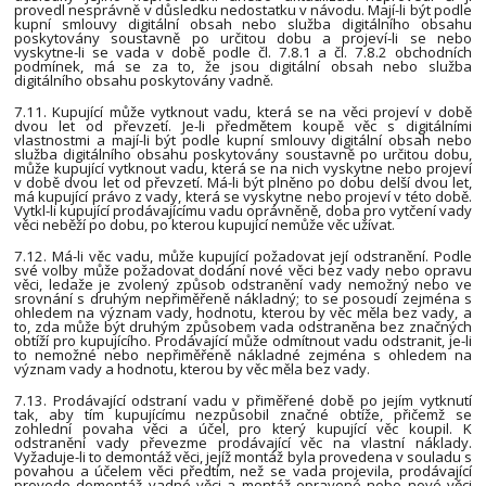
provedl nesprávně v důsledku nedostatku v návodu. Mají-li být podle
kupní smlouvy digitální obsah nebo služba digitálního obsahu
poskytovány soustavně po určitou dobu a projeví-li se nebo
vyskytne-li se vada v době podle čl. 7.8.1 a čl. 7.8.2 obchodních
podmínek, má se za to, že jsou digitální obsah nebo služba
digitálního obsahu poskytovány vadně.
7.11. Kupující může vytknout vadu, která se na věci projeví v době
dvou let od převzetí. Je-li předmětem koupě věc s digitálními
vlastnostmi a mají-li být podle kupní smlouvy digitální obsah nebo
služba digitálního obsahu poskytovány soustavně po určitou dobu,
může kupující vytknout vadu, která se na nich vyskytne nebo projeví
v době dvou let od převzetí. Má-li být plněno po dobu delší dvou let,
má kupující právo z vady, která se vyskytne nebo projeví v této době.
Vytkl-li kupující prodávajícímu vadu oprávněně, doba pro vytčení vady
věci neběží po dobu, po kterou kupující nemůže věc užívat.
7.12. Má-li věc vadu, může kupující požadovat její odstranění. Podle
své volby může požadovat dodání nové věci bez vady nebo opravu
věci, ledaže je zvolený způsob odstranění vady nemožný nebo ve
srovnání s druhým nepřiměřeně nákladný; to se posoudí zejména s
ohledem na význam vady, hodnotu, kterou by věc měla bez vady, a
to, zda může být druhým způsobem vada odstraněna bez značných
obtíží pro kupujícího. Prodávající může odmítnout vadu odstranit, je-li
to nemožné nebo nepřiměřeně nákladné zejména s ohledem na
význam vady a hodnotu, kterou by věc měla bez vady.
7.13. Prodávající odstraní vadu v přiměřené době po jejím vytknutí
tak, aby tím kupujícímu nezpůsobil značné obtíže, přičemž se
zohlední povaha věci a účel, pro který kupující věc koupil. K
odstranění vady převezme prodávající věc na vlastní náklady.
Vyžaduje-li to demontáž věci, jejíž montáž byla provedena v souladu s
povahou a účelem věci předtím, než se vada projevila, prodávající
provede demontáž vadné věci a montáž opravené nebo nové věci