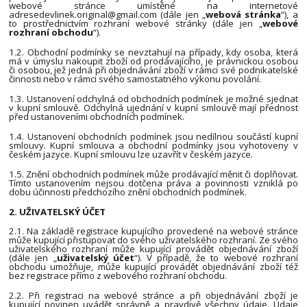
webové stránce umístěné na internetové
adresedevlinek.original@gmail.com (dále jen „
webová stránka
“), a
to prostřednictvím rozhraní webové stránky (dále jen „
webové
rozhraní obchodu
“).
1.2. Obchodní podmínky se nevztahují na případy, kdy osoba, která
má v úmyslu nakoupit zboží od prodávajícího, je právnickou osobou
či osobou, jež jedná při objednávání zboží v rámci své podnikatelské
činnosti nebo v rámci svého samostatného výkonu povolání.
1.3. Ustanovení odchylná od obchodních podmínek je možné sjednat
v kupní smlouvě. Odchylná ujednání v kupní smlouvě mají přednost
před ustanoveními obchodních podmínek.
1.4. Ustanovení obchodních podmínek jsou nedílnou součástí kupní
smlouvy. Kupní smlouva a obchodní podmínky jsou vyhotoveny v
českém jazyce. Kupní smlouvu lze uzavřít v českém jazyce.
1.5. Znění obchodních podmínek může prodávající měnit či doplňovat.
Tímto ustanovením nejsou dotčena práva a povinnosti vzniklá po
dobu účinnosti předchozího znění obchodních podmínek.
2. UŽIVATELSKÝ ÚČET
2.1. Na základě registrace kupujícího provedené na webové stránce
může kupující přistupovat do svého uživatelského rozhraní. Ze svého
uživatelského rozhraní může kupující provádět objednávání zboží
(dále jen „
uživatelský účet
“). V případě, že to webové rozhraní
obchodu umožňuje, může kupující provádět objednávání zboží též
bez registrace přímo z webového rozhraní obchodu.
2.2. Při registraci na webové stránce a při objednávání zboží je
kupující povinen uvádět správně a pravdivě všechny údaje. Údaje