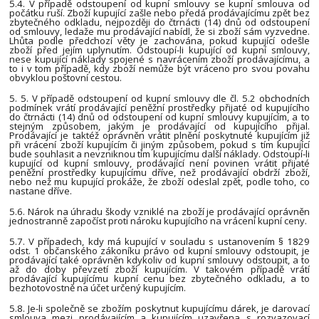
5.4. V případě odstoupení od kupní smlouvy se kupní smlouva od
počátku ruší. Zboží kupující zašle nebo předá prodávajícímu zpět bez
zbytečného odkladu, nejpozději do čtrnácti (14) dnů od odstoupení
od smlouvy, ledaže mu prodávající nabídl, že si zboží sám vyzvedne.
Lhůta podle předchozí věty je zachována, pokud kupující odešle
zboží před jejím uplynutím. Odstoupí-li kupující od kupní smlouvy,
nese kupující náklady spojené s navrácením zboží prodávajícímu, a
to i v tom případě, kdy zboží nemůže být vráceno pro svou povahu
obvyklou poštovní cestou.
5. 5. V případě odstoupení od kupní smlouvy dle čl. 5.2 obchodních
podmínek vrátí prodávající peněžní prostředky přijaté od kupujícího
do čtrnácti (14) dnů od odstoupení od kupní smlouvy kupujícím, a to
stejným způsobem, jakým je prodávající od kupujícího přijal.
Prodávající je taktéž oprávněn vrátit plnění poskytnuté kupujícím již
při vrácení zboží kupujícím či jiným způsobem, pokud s tím kupující
bude souhlasit a nevzniknou tím kupujícímu další náklady. Odstoupí-li
kupující od kupní smlouvy, prodávající není povinen vrátit přijaté
peněžní prostředky kupujícímu dříve, než prodávající obdrží zboží,
nebo než mu kupující prokáže, že zboží odeslal zpět, podle toho, co
nastane dříve.
5.6. Nárok na úhradu škody vzniklé na zboží je prodávající oprávněn
jednostranně započíst proti nároku kupujícího na vrácení kupní ceny.
5.7. V případech, kdy má kupující v souladu s ustanovením § 1829
odst. 1 občanského zákoníku právo od kupní smlouvy odstoupit, je
prodávající také oprávněn kdykoliv od kupní smlouvy odstoupit, a to
až do doby převzetí zboží kupujícím. V takovém případě vrátí
prodávající kupujícímu kupní cenu bez zbytečného odkladu, a to
bezhotovostně na účet určený kupujícím.
5.8. Je-li společně se zbožím poskytnut kupujícímu dárek, je darovací
smlouva mezi prodávajícím a kupujícím uzavřena s rozvazovací