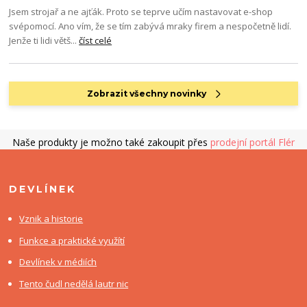
Jsem strojař a ne ajťák. Proto se teprve učím nastavovat e-shop
svépomocí. Ano vím, že se tím zabývá mraky firem a nespočetně lidí.
Jenže ti lidi větš...
číst celé
Zobrazit všechny novinky
Naše produkty je možno také zakoupit přes
prodejní portál Flér
DEVLÍNEK
Vznik a historie
Funkce a praktické využítí
Devlínek v médiích
Tento čudl nedělá lautr nic