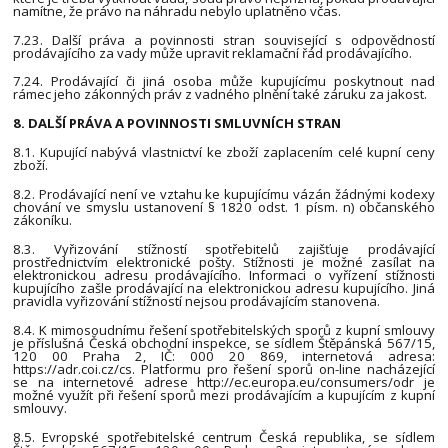
namítne, že právo na náhradu nebylo uplatněno včas.
7.23. Další práva a povinnosti stran související s odpovědností
prodávajícího za vady může upravit reklamační řád prodávajícího.
7.24. Prodávající či jiná osoba může kupujícímu poskytnout nad
rámec jeho zákonných práv z vadného plnění také záruku za jakost.
8. DALŠÍ PRÁVA A POVINNOSTI SMLUVNÍCH STRAN
8.1. Kupující nabývá vlastnictví ke zboží zaplacením celé kupní ceny
zboží.
8.2. Prodávající není ve vztahu ke kupujícímu vázán žádnými kodexy
chování ve smyslu ustanovení § 1820 odst. 1 písm. n) občanského
zákoníku.
8.3. Vyřizování stížností spotřebitelů zajišťuje prodávající
prostřednictvím elektronické pošty. Stížnosti je možné zasílat na
elektronickou adresu prodávajícího. Informaci o vyřízení stížnosti
kupujícího zašle prodávající na elektronickou adresu kupujícího. Jiná
pravidla vyřizování stížností nejsou prodávajícím stanovena.
8.4. K mimosoudnímu řešení spotřebitelských sporů z kupní smlouvy
je příslušná Česká obchodní inspekce, se sídlem Štěpánská 567/15,
120 00 Praha 2, IČ: 000 20 869, internetová adresa:
https://adr.coi.cz/cs. Platformu pro řešení sporů on-line nacházející
se na internetové adrese http://ec.europa.eu/consumers/odr je
možné využít při řešení sporů mezi prodávajícím a kupujícím z kupní
smlouvy.
8.5. Evropské spotřebitelské centrum Česká republika, se sídlem