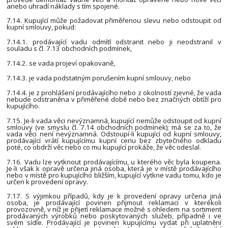
anebo uhradí náklady s tím spojené.
7.14. Kupující může požadovat přiměřenou slevu nebo odstoupit od
kupní smlouvy, pokud:
7.14.1. prodávající vadu odmítl odstranit nebo ji neodstranil v
souladu s čl. 7.13 obchodních podmínek,
7.14.2. se vada projeví opakovaně,
7.14.3. je vada podstatným porušením kupní smlouvy, nebo
7.14.4. je z prohlášení prodávajícího nebo z okolností zjevné, že vada
nebude odstraněna v přiměřené době nebo bez značných obtíží pro
kupujícího.
7.15. Je-li vada věci nevýznamná, kupující nemůže odstoupit od kupní
smlouvy (ve smyslu čl. 7.14 obchodních podmínek); má se za to, že
vada věci není nevýznamná. Odstoupí-li kupující od kupní smlouvy,
prodávající vrátí kupujícímu kupní cenu bez zbytečného odkladu
poté, co obdrží věc nebo co mu kupující prokáže, že věc odeslal.
7.16. Vadu lze vytknout prodávajícímu, u kterého věc byla koupena.
Je-li však k opravě určena jiná osoba, která je v místě prodávajícího
nebo v místě pro kupujícího bližším, kupující vytkne vadu tomu, kdo je
určen k provedení opravy.
7.17. S výjimkou případů, kdy je k provedení opravy určena jiná
osoba, je prodávající povinen přijmout reklamaci v kterékoli
provozovně, v níž je přijetí reklamace možné s ohledem na sortiment
prodávaných výrobků nebo poskytovaných služeb, případně i ve
svém sídle. Prodávající je povinen kupujícímu vydat při uplatnění