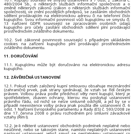
480/2004 Sb., o některých službách informační společnosti a o
změně některých zákonů (zákon o některých službách informační
společnosti), ve znění pozdějších předpisů, se zasíláním obchodních
sdělení prodávajícím na elektronickou adresu či na telefonní číslo
kupujícího. Svou informační povinnost vůči kupujícímu ve smyslu čl.
13 nařízení GDPR související se zpracováním osobních údajů
kupujícího pro účely zasílání obchodních sdělení plní prodávající
prostřednictvím zvláštního dokumentu.
10.2. Své zákonné povinnosti související s případným ukládáním
cookies na zařízení kupujícího plní prodávající prostřednictvím
zvláštního dokumentu.
11. DORUČOVÁNÍ
11.1. Kupujícímu může být doručováno na elektronickou adresu
kupujícího.
12. ZÁVĚREČNÁ USTANOVENÍ
12.1. Pokud vztah založený kupní smlouvou obsahuje mezinárodní
(zahraniční) prvek, pak strany sjednávají, že vztah se řídí českým
právem. Volbou práva podle předchozí věty není kupující, který je
spotřebitelem, zbaven ochrany, kterou mu poskytují ustanovení
právního řádu, od nichž se nelze smluvně odchýlit, a jež by se v
případě neexistence volby práva jinak použila dle ustanovení čl. 6
odst. 1 Nařízení Evropského parlamentu a Rady (ES) č. 593/2008 ze
dne 17. června 2008 o právu rozhodném pro smluvní závazkové
vztahy (Řím I).
12.2. Je-li některé ustanovení obchodních podmínek neplatné nebo
neúčinné, nebo se takovým stane, namísto neplatných ustanovení
nastoupí ustanovení, jehož smysl se neplatnému ustanovení co