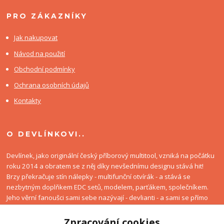
PRO ZÁKAZNÍKY
Jak nakupovat
Návod na použití
Obchodní podmínky
Ochrana osobních údajů
Kontakty
O DEVLÍNKOVI..
Devlínek, jako originální český příborový multitool, vzniká na počátku
roku 2014 a obratem se z něj díky nevšednímu designu stává hit!
Brzy překračuje stín nálepky - multifunční otvírák - a stává se
nezbytným doplňkem EDC setů, modelem, parťákem, společníkem.
Jeho věrní fanoušci sami sebe nazývají - devlianti - a sami se přímo
podílí na rozvoji Devlínkova kultu. A všechny tyhle plky tady jsou
jenom proto, aby měl strýček Gůgl co indexovat :-D
Zpracování cookies