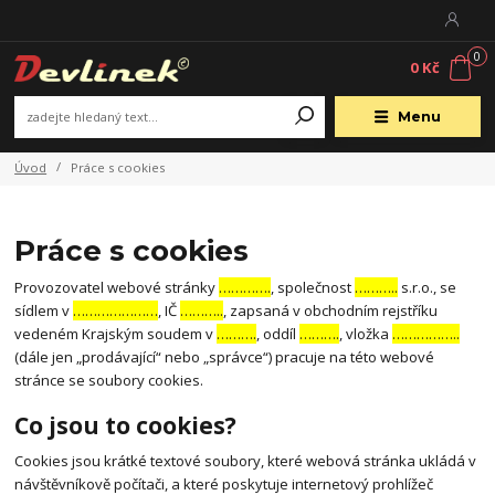
0
0 Kč
Menu
Úvod
Práce s cookies
Práce s cookies
Provozovatel webové stránky
………….
, společnost
………..
s.r.o., se
sídlem v
…………………
, IČ
………..
, zapsaná v obchodním rejstříku
vedeném Krajským soudem v
……….
, oddíl
……….
, vložka
……………..
(dále jen „prodávající“ nebo „správce“) pracuje na této webové
stránce se soubory cookies.
Co jsou to cookies?
Cookies jsou krátké textové soubory, které webová stránka ukládá v
návštěvníkově počítači, a které poskytuje internetový prohlížeč