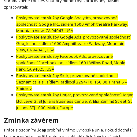
Shromážděné cookies soubory mohou být zpracovány dalšími
zpracovateli:
Poskytovatelem služby Google Analytics, provozované
společností Google Inc., sídlem 1600 Amphitheatre Parkway,
Mountain View, CA 94043, USA
Poskytovatelem služby Google Ads, provozované společností
Google Inc., sídlem 1600 Amphitheatre Parkway, Mountain
View, CA 94043, USA
Poskytovatelem služby Facebook Ads, provozované
společností Facebook Inc., sídlem 1601 Willow Road, Menlo
Park, CA 94025, USA
Poskytovatelem služby Sklik, provozované společností
Seznam.cz, a.s., sídlem Radlická 3294/10, 150 00, Praha 5 –
Smíchov
Poskytovatelem služby Hotjar, provozované společností Hotjar
Ltd, Level 2, St Julians Business Centre, 3, Elia Zammit Street, St
Julians STJ 1000, Malta, Europe
Zmínka závěrem
Práce s osobními údaji probíhá v rámci Evropské unie. Pokud dochází
ke zpracování mimo EU, potom na základě příslušných právních