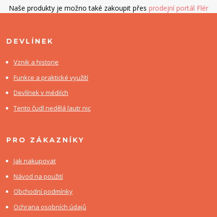
Naše produkty je možno také zakoupit přes
prodejní portál Flér
DEVLÍNEK
Vznik a historie
Funkce a praktické využítí
Devlínek v médiích
Tento čudl nedělá lautr nic
PRO ZÁKAZNÍKY
Jak nakupovat
Návod na použití
Obchodní podmínky
Ochrana osobních údajů