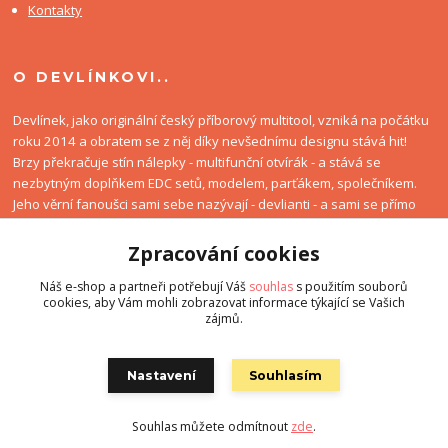
Kontakty
O DEVLÍNKOVI..
Devlínek, jako originální český příborový multitool, vzniká na počátku
roku 2014 a obratem se z něj díky nevšednímu designu stává hit!
Brzy překračuje stín nálepky - multifunční otvírák - a stává se
nezbytným doplňkem EDC setů, modelem, parťákem, společníkem.
Jeho věrní fanoušci sami sebe nazývají - devlianti - a sami se přímo
podílí na rozvoji Devlínkova kultu. A všechny tyhle plky tady jsou
jenom proto, aby měl strýček Gůgl co indexovat :-D
Zpracování cookies
Náš e-shop a partneři potřebují Váš
souhlas
s použitím souborů
cookies, aby Vám mohli zobrazovat informace týkající se Vašich
zájmů.
Nastavení
Souhlasím
© Copyright 2018 Devlínek
Souhlas můžete odmítnout
zde
.
Vytvořeno na
Eshop-rychle.cz