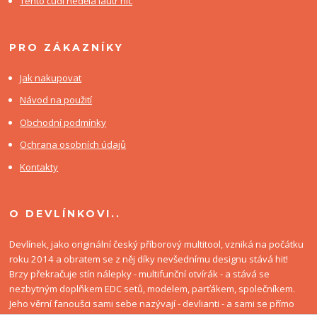
Tento čudl nedělá lautr nic
PRO ZÁKAZNÍKY
Jak nakupovat
Návod na použití
Obchodní podmínky
Ochrana osobních údajů
Kontakty
O DEVLÍNKOVI..
Devlínek, jako originální český příborový multitool, vzniká na počátku
roku 2014 a obratem se z něj díky nevšednímu designu stává hit!
Brzy překračuje stín nálepky - multifunční otvírák - a stává se
nezbytným doplňkem EDC setů, modelem, parťákem, společníkem.
Jeho věrní fanoušci sami sebe nazývají - devlianti - a sami se přímo