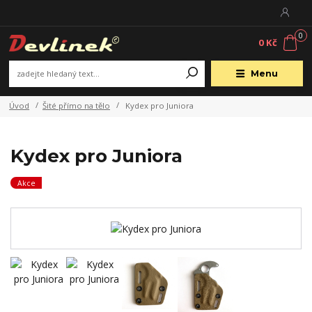
0
0 Kč
Menu
Úvod
Šité přímo na tělo
Kydex pro Juniora
Kydex pro Juniora
Akce