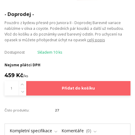
- Doprodej -
Pouzdro z kydexu přesně pro Juniora II - Doprodej Barevné variace
nabízíme v oliva a coyote. Posledních pár kousků a další už nebudou.
Vlož do košíku a do poznámky uveď barevný odstín. Pro uchycení na
opasek si můžete přiobjednat úchyt na opasek
celý popis
Dostupnost
Skladem 10 ks
Nejsme plátci DPH
459 Kč
/
ks
Přidat do košíku
Číslo produktu:
27
Kompletní specifikace
Komentáře
0