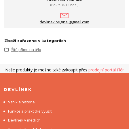
(Po-Pá, 8-16 hod.)
devlinek.original@gmail.com
Zboží zařazeno v kategoriích
Šité přímo na tělo
Naše produkty je možno také zakoupit přes
prodejní portál Flér
DEVLÍNEK
Vznik a historie
Funkce a praktické využítí
Devlínek v médiích