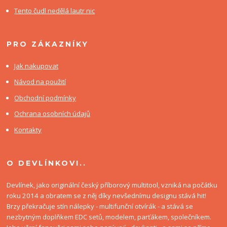
Tento čudl nedělá lautr nic
PRO ZÁKAZNÍKY
Jak nakupovat
Návod na použití
Obchodní podmínky
Ochrana osobních údajů
Kontakty
O DEVLÍNKOVI..
Devlínek, jako originální český příborový multitool, vzniká na počátku
roku 2014 a obratem se z něj díky nevšednímu designu stává hit!
Brzy překračuje stín nálepky - multifunční otvírák - a stává se
nezbytným doplňkem EDC setů, modelem, parťákem, společníkem.