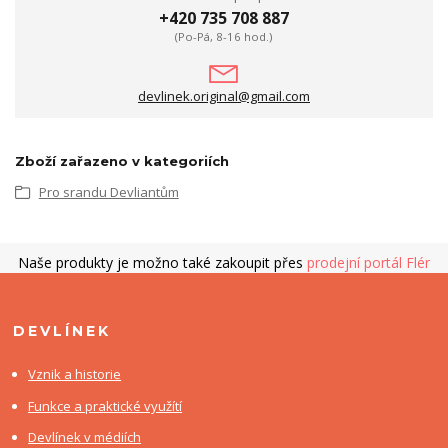
+420 735 708 887
(Po-Pá, 8-16 hod.)
devlinek.original@gmail.com
Zboží zařazeno v kategoriích
Pro srandu Devliantům
Naše produkty je možno také zakoupit přes
prodejní portál Flér
DEVLÍNEK
Vznik a historie
Funkce a praktické využítí
Devlínek v médiích