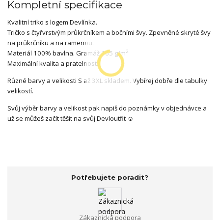
Kompletní specifikace
Kvalitní triko s logem Devlínka.
Tričko s čtyřvrstvým průkrčníkem a bočními švy. Zpevněné skryté švy
na průkrčníku a na ramenou.
2
Materiál 100% bavlna. Gramáž 165 g/m
Maximální kvalita a pratelnost.
Různé barvy a velikosti S až 3XL skladem. Vybírej dobře dle tabulky
velikostí.
Svůj výběr barvy a velikost pak napiš do poznámky v objednávce a
už se můžeš začít těšit na svůj Devloutfit ☺
Potřebujete poradit?
Zákaznická podpora